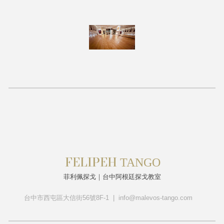
阿根廷探戈入門班、探戈
新手體驗課
、探戈課程
團體班
、
探戈1對1個別課
、
阿根廷探戈舞鞋試穿與訂購
FELIPEH
T
ANGO
菲利佩探戈｜台中阿根廷探戈教室
台中市西屯區大信街56號8F-1 | info@malevos-tango.com