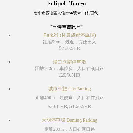
FelipeH
Tango
台中市西屯區大
信街56
號
8F
-1 (利百代)
***
停車資訊
***
Park24 (甘肅成都停車場)
距離
5
0m，最近，方便出入
$
25/
0.5
HR
漢口立體停車場
距離1
0
0m，車位多，入口在
漢口
路
$20/
0.5HR
城市車旅 CityParking
距離400m，最
便宜
，入口在甘肅路
$20/1°HR,
$
1
0/
0.5
HR
大明停車場 Daming Parking
距離
2
00m，入口在
漢口
路