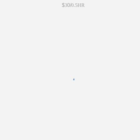
$
3
0/
0.5HR